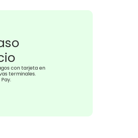
paso
cio
os con tarjeta en 
as terminales. 
 Pay.