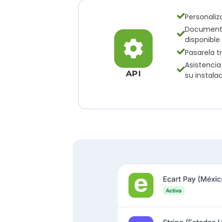
Personaliz
Documenta
disponible
Pasarela t
Asistencia
API
su instala