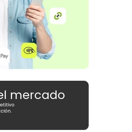
del mercado
titivo 
ción.