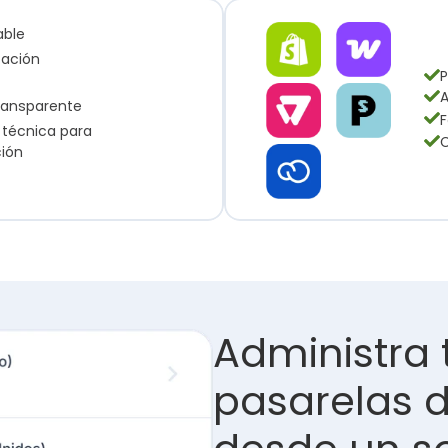
able
ción 
P
A
ransparente
F
 técnica para 
C
ción
Administra 
pasarelas d